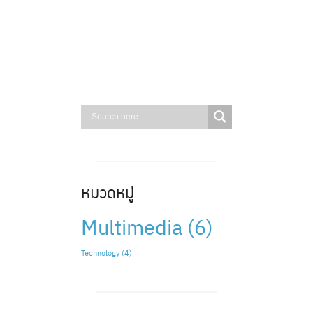
Skip
to
content
หมวดหมู่
Multimedia
(6)
Technology
(4)