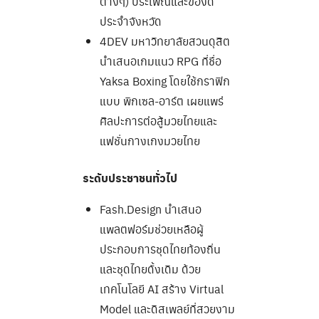
ต่างๆ) ประเพณีและของดี
ประจำจังหวัด
4DEV มหาวิทยาลัยสวนดุสิต
นำเสนอเกมแนว RPG ที่ชื่อ
Yaksa Boxing โดยใช้กราฟิก
แบบ พิกเซล-อาร์ต เผยแพร่
ศิลปะการต่อสู้มวยไทยและ
แฟชั่นกางเกงมวยไทย
ระดับประชาชนทั่วไป
Fash.Design นำเสนอ
แพลตฟอร์มช่วยเหลือผู้
ประกอบการชุดไทยท้องถิ่น
และชุดไทยดั้งเดิม ด้วย
เทคโนโลยี AI สร้าง Virtual
Model และดิสเพลย์ที่สวยงาม