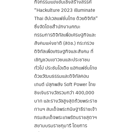
กิจกรรมแข่งขันเชิงสร้างสรรค์
“Hackulture 2023 illuminate
Thai อัปเวลแฟชั่นไทย ด้วยดิจิทัล”
ซึ่งจัดโดยสำนักงานคณะ
กรรมการดิจิทัลเพื่อเศรษฐกิจและ
สังคมแห่งชาติ (สดช.) กระทรวง
ดิจิทัลเพื่อเศรษฐกิจและสังคม ที่
เชิญชวนเยาวชนและประชาชน
ทั่วไป ประชันไอเดีย แฮกแฟชั่นไทย
ด้วยวัฒนธรรมและดิจิทัลคอน
เทนต์ ปลุกพลัง Soft Power ไทย
ชิงเงินรางวัลรวมกว่า 400,000
บาท และรางวัลสูงสุดถ้วยพระราช
ทานฯ สมเด็จพระกนิษฐาธิราชเจ้า
กรมสมเด็จพระเทพรัตนราชสุดาฯ
สยามบรมราชกุมารี โดยการ